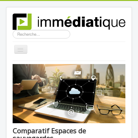
Rechercher
Toggle
Navigation
Accueil
Comparatif Espaces de
sauvegardes